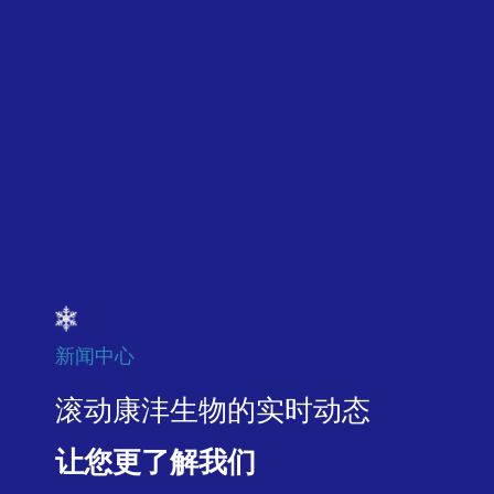
新闻中心
滚动康沣生物的实时动态
让您更了解我们