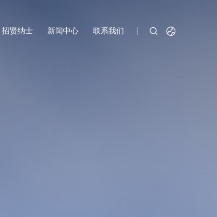
招贤纳士
新闻中心
联系我们